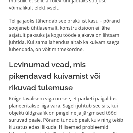
mõistlik, et selle all olev kiht jaotaks soojuse
võimalikult efektiivselt.
Tellija jaoks tähendab see praktilist kasu – põrand
soojeneb ühtlasemalt, konstruktsioon ei lähe
asjatult paksuks ja kogu tööde ajakava on lihtsam
juhtida. Kui sama lahendus aitab ka kuivamisaega
lühendada, on võit mitmekordne.
Levinumad vead, mis
pikendavad kuivamist või
rikuvad tulemuse
Kõige tavalisem viga on see, et parketi paigaldus
planeeritakse liiga vara. Sageli juhtub see siis, kui
objekti üldgraafik on pingeline ja järgmised tööd
suruvad peale. Põrand tundub pealt kuiv ning tekib
kiusatus edasi liikuda. Hilisemad probleemid