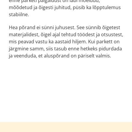
enne parketi paigaldust on läbi mõeldud,
mõõdetud ja õigesti juhitud, püsib ka lõpptulemus
stabiilne.
Hea põrand ei sünni juhusest. See sünnib õigetest
materjalidest, õigel ajal tehtud töödest ja otsustest,
mis peavad vastu ka aastaid hiljem. Kui parkett on
järgmine samm, siis tasub enne hetkeks pidurdada
ja veenduda, et aluspõrand on päriselt valmis.