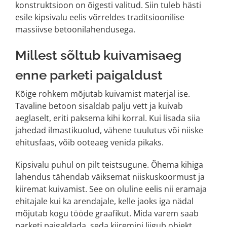
konstruktsioon on õigesti valitud. Siin tuleb hästi
esile kipsivalu eelis võrreldes traditsioonilise
massiivse betoonilahendusega.
Millest sõltub kuivamisaeg
enne parketi paigaldust
Kõige rohkem mõjutab kuivamist materjal ise.
Tavaline betoon sisaldab palju vett ja kuivab
aeglaselt, eriti paksema kihi korral. Kui lisada siia
jahedad ilmastikuolud, vähene tuulutus või niiske
ehitusfaas, võib ooteaeg venida pikaks.
Kipsivalu puhul on pilt teistsugune. Õhema kihiga
lahendus tähendab väiksemat niiskuskoormust ja
kiiremat kuivamist. See on oluline eelis nii eramaja
ehitajale kui ka arendajale, kelle jaoks iga nädal
mõjutab kogu tööde graafikut. Mida varem saab
parketi paigaldada, seda kiiremini liigub objekt