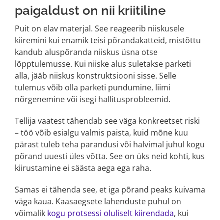
paigaldust on nii kriitiline
Puit on elav materjal. See reageerib niiskusele
kiiremini kui enamik teisi põrandakatteid, mistõttu
kandub aluspõranda niiskus üsna otse
lõpptulemusse. Kui niiske alus suletakse parketi
alla, jääb niiskus konstruktsiooni sisse. Selle
tulemus võib olla parketi pundumine, liimi
nõrgenemine või isegi hallitusprobleemid.
Tellija vaatest tähendab see väga konkreetset riski
– töö võib esialgu valmis paista, kuid mõne kuu
pärast tuleb teha parandusi või halvimal juhul kogu
põrand uuesti üles võtta. See on üks neid kohti, kus
kiirustamine ei säästa aega ega raha.
Samas ei tähenda see, et iga põrand peaks kuivama
väga kaua. Kaasaegsete lahenduste puhul on
võimalik
kogu protsessi oluliselt kiirendada
, kui