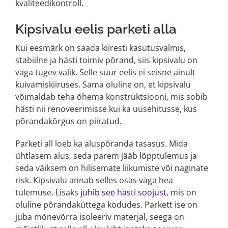
kvaliteedikontroll.
Kipsivalu eelis parketi alla
Kui eesmärk on saada kiiresti kasutusvalmis,
stabiilne ja hästi toimiv põrand, siis kipsivalu on
väga tugev valik. Selle suur eelis ei seisne ainult
kuivamiskiiruses. Sama oluline on, et kipsivalu
võimaldab teha õhema konstruktsiooni, mis sobib
hästi nii renoveerimisse kui ka uusehitusse, kus
põrandakõrgus on piiratud.
Parketi all loeb ka aluspõranda tasasus. Mida
ühtlasem alus, seda parem jääb lõpptulemus ja
seda väiksem on hilisemate liikumiste või naginate
risk. Kipsivalu annab selles osas väga hea
tulemuse. Lisaks
juhib see hästi soojust
, mis on
oluline põrandaküttega kodudes. Parkett ise on
juba mõnevõrra isoleeriv materjal, seega on