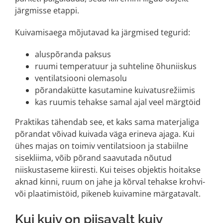
järgmisse etappi.
Kuivamisaega mõjutavad ka järgmised tegurid:
aluspõranda paksus
ruumi temperatuur ja suhteline õhuniiskus
ventilatsiooni olemasolu
põrandakütte kasutamine kuivatusrežiimis
kas ruumis tehakse samal ajal veel märgtöid
Praktikas tähendab see, et kaks sama materjaliga
põrandat võivad kuivada väga erineva ajaga. Kui
ühes majas on toimiv ventilatsioon ja stabiilne
sisekliima, võib põrand saavutada nõutud
niiskustaseme kiiresti. Kui teises objektis hoitakse
aknad kinni, ruum on jahe ja kõrval tehakse krohvi-
või plaatimistöid, pikeneb kuivamine märgatavalt.
Kui kuiv on piisavalt kuiv