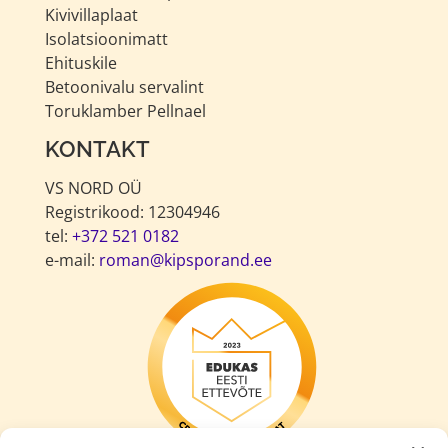
Kivivillaplaat
Isolatsioonimatt
Ehituskile
Betoonivalu servalint
Toruklamber Pellnael
KONTAKT
VS NORD OÜ
Registrikood: 12304946
tel:
+372 521 0182
e-mail:
roman@kipsporand.ee