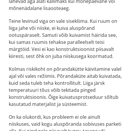
lähevad aga alati kallimaks kui mõnepäevane või
mõnenädalane lisaooteaeg.
Teine levinud viga on vale sisekliima. Kui ruum on
liiga jahe või niiske, ei kuiva aluspõrand
ootuspäraselt. Samuti võib kuivamist häirida see,
kui samas ruumis tehakse paralleelselt teisi
märgtöid. Vesi ei kao konstruktsioonist piisavalt
kiiresti, sest õhk on juba niiskusega koormatud.
Kolmas riskikoht on põrandakütte käivitamine valel
ajal või vales režiimis. Põrandaküte aitab kuivatada,
kuid seda tuleb teha kontrollitult. Liiga järsk
temperatuuri tõus võib tekitada pinged
konstruktsioonis. Õige kuivatusprotseduur sõltub
kasutatud materjalist ja süsteemist.
On ka olukordi, kus probleem ei ole ainult
niiskuses, vaid kogu aluspõranda sobivuses parketi
alla. Kui pind pole piisavalt tugev, tasane või