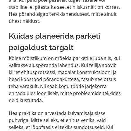
stabiilne, ei päästa ka see, et niiskusnäit on korras.
Hea põrand algab terviklahendusest, mitte ainult
ühest näidust.
Kuidas planeerida parketi
paigaldust targalt
Kõige mõistlikum on mõelda parketile juba siis, kui
valitakse aluspõranda lahendus. Kui tellija soovib
kiiret ehitusprotsessi, madalat konstruktsiooni ja
head koostööd põrandaküttega, tasub see otsus
teha varakult. Nii saab kogu tööde järjekorra
ehitada üles loogiliselt, mitte probleemide tekkides
neid kustutada.
Hea praktika on arvestada kuivamisaja sisse
puhvriga. Mitte selleks, et ehitus veniks, vaid
selleks, et lõppfaasis ei tekiks sundotsuseid. Kui