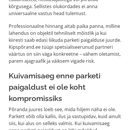
kõrgusega. Sellistes olukordades ei anna
universaalne vastus head tulemust.
Professionaalne hinnang aitab paika panna, milline
lahendus on objektil tehniliselt mõistlik ja kui
kiiresti saab edasi liikuda parketi paigalduse juurde.
Kipspõrand.ee tüüpi spetsialiseerunud partneri
väärtus on siin väga konkreetne – vähem oletamist,
parem ajagraafik ja väiksem vigade risk.
Kuivamisaeg enne parketi
paigaldust ei ole koht
kompromissiks
Põranda juures loeb see, mida hiljem näha ei ole.
Parkett võib olla kallis, ilus ja vastupidav, kuid ainult
siis, kui alus on selleks valmis. Kui kuivamisaeg