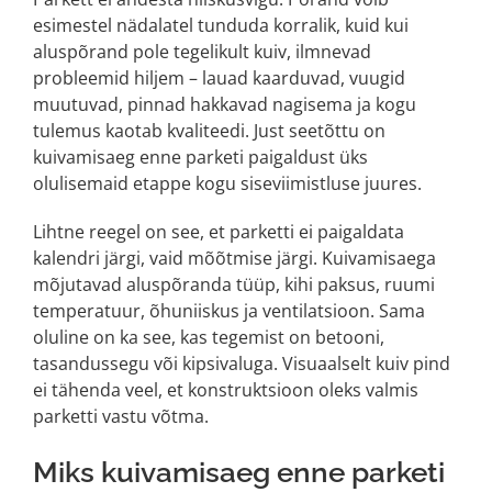
esimestel nädalatel tunduda korralik, kuid kui
aluspõrand pole tegelikult kuiv, ilmnevad
probleemid hiljem – lauad kaarduvad, vuugid
muutuvad, pinnad hakkavad nagisema ja kogu
tulemus kaotab kvaliteedi. Just seetõttu on
kuivamisaeg enne parketi paigaldust üks
olulisemaid etappe kogu siseviimistluse juures.
Lihtne reegel on see, et parketti ei paigaldata
kalendri järgi, vaid mõõtmise järgi. Kuivamisaega
mõjutavad aluspõranda tüüp, kihi paksus, ruumi
temperatuur, õhuniiskus ja ventilatsioon. Sama
oluline on ka see, kas tegemist on betooni,
tasandussegu või kipsivaluga. Visuaalselt kuiv pind
ei tähenda veel, et konstruktsioon oleks valmis
parketti vastu võtma.
Miks kuivamisaeg enne parketi