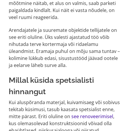
mõõtmine näitab, et alus on valmis, saab parketi
paigaldada kindlalt. Kui näit ei vasta nõudele, on
veel ruumi reageerida.
Arendajatele ja suuremate objektide tellijatele on
see eriti oluline. Üks valesti ajastatud töö võib
nihutada terve kortermaja või ridaelamu
üleandmist. Eramaja puhul on mõju sama tuntav –
kolimine lükkub edasi, sisustustööd jäävad ootele
ja eelarve läheb surve alla.
Millal küsida spetsialisti
hinnangut
Kui aluspõranda materjal, kuivamisaeg või sobivus
tekitab küsimusi, tasub kaasata spetsialist enne,
mitte pärast. Eriti oluline on
see renoveerimisel
,
kus olemasolevad konstruktsioonid võivad olla
ebaühtlased, niiskusajalooga või piiratud