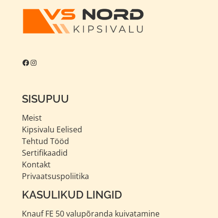
Facebook
Instagram
SISUPUU
Meist
Kipsivalu Eelised
Tehtud Tööd
Sertifikaadid
Kontakt
Privaatsuspoliitika
KASULIKUD LINGID
Knauf FE 50 valupõranda kuivatamine