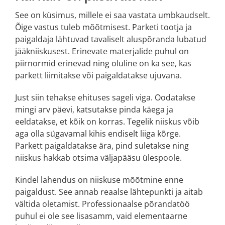
See on küsimus, millele ei saa vastata umbkaudselt.
Õige vastus tuleb mõõtmisest. Parketi tootja ja
paigaldaja lähtuvad tavaliselt aluspõranda lubatud
jääkniiskusest. Erinevate materjalide puhul on
piirnormid erinevad ning oluline on ka see, kas
parkett liimitakse või paigaldatakse ujuvana.
Just siin tehakse ehituses sageli viga. Oodatakse
mingi arv päevi, katsutakse pinda käega ja
eeldatakse, et kõik on korras. Tegelik niiskus võib
aga olla sügavamal kihis endiselt liiga kõrge.
Parkett paigaldatakse ära, pind suletakse ning
niiskus hakkab otsima väljapääsu ülespoole.
Kindel lahendus on niiskuse mõõtmine enne
paigaldust. See annab reaalse lähtepunkti ja aitab
vältida oletamist. Professionaalse põrandatöö
puhul ei ole see lisasamm, vaid elementaarne